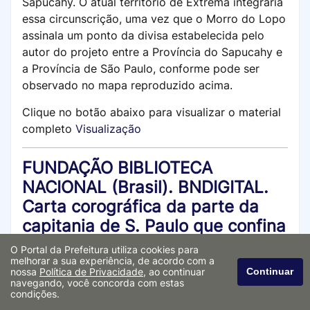
Sapucahy. O atual território de Extrema integraria
essa circunscrição, uma vez que o Morro do Lopo
assinala um ponto da divisa estabelecida pelo
autor do projeto entre a Província do Sapucahy e
a Província de São Paulo, conforme pode ser
observado no mapa reproduzido acima.
Clique no botão abaixo para visualizar o material
completo
Visualização
FUNDAÇÃO BIBLIOTECA
NACIONAL (Brasil). BNDIGITAL.
Carta corográfica da parte da
capitania de S. Paulo que confina
com a Capitania de Minas Gerais
O Portal da Prefeitura utiliza cookies para
em que se mostram as diversas
melhorar a sua experiência, de acordo com a
nossa
Política de Privacidade
, ao continuar
Continuar
divisões que em differentes
navegando, você concorda com estas
condições.
tempos se tem feito entre estas